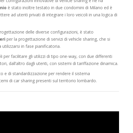
per configurazioni innovative di vehicle sharing e ne ha
nio
è stato inoltre testato in due condomini di Milano ed è
e ad utenti privati di integrare i loro veicoli in una logica di
 progettazione delle diverse configurazioni, è stato
eri
per la progettazione di servizi di vehicle sharing, che si
ilizzarsi in fase pianificatoria.
i per facilitare gli utilizzi di tipo one-way, con due differenti
ri, dall’altro dagli utenti, con sistemi di tariffazione dinamica.
ico e di standardizzazione per rendere il sistema
temi di car sharing presenti sul territorio lombardo.