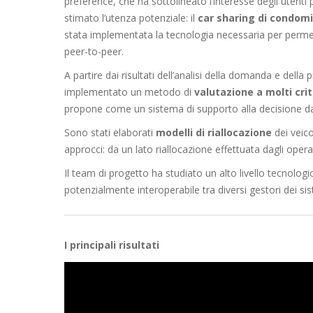
preference, che ha sottolineato l’interesse degli utenti 
stimato l’utenza potenziale: il
car sharing di condomi
stata implementata la tecnologia necessaria per permetter
peer-to-peer.
A partire dai risultati dell’analisi della domanda e della
implementato un metodo di
valutazione a molti crit
propone come un sistema di supporto alla decisione da ut
Sono stati elaborati
modelli di riallocazione
dei veicol
approcci: da un lato riallocazione effettuata dagli operato
Il team di progetto ha studiato un alto livello tecnolog
potenzialmente interoperabile tra diversi gestori dei sis
I principali risultati