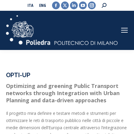
Facebook
X
Linkedin
YouTube
Instagram
Search:
ITA
ENG
page
page
page
page
page
opens
opens
opens
opens
opens
in
in
in
in
in
new
new
new
new
new
window
window
window
window
window
OPTI-UP
Optimizing and greening Public Transport
networks through Integration with Urban
Planning and data-driven approaches
Il progetto mira definire e testare metodi e strumenti per
ottimizzare le reti di trasporto pubblico nelle città di piccole e
medie dimensioni dell’Europa centrale attraverso l’integrazione