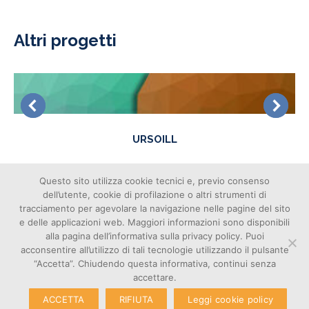
Altri progetti
URSOILL
Questo sito utilizza cookie tecnici e, previo consenso
dell’utente, cookie di profilazione o altri strumenti di
tracciamento per agevolare la navigazione nelle pagine del sito
e delle applicazioni web. Maggiori informazioni sono disponibili
alla pagina dell’informativa sulla privacy policy. Puoi
acconsentire all’utilizzo di tali tecnologie utilizzando il pulsante
Cookie
“Accetta”. Chiudendo questa informativa, continui senza
© Copyright 2026 – Poliedra |
Privacy
accettare.
C.F. - P. IVA 12903700156 | Via
Amministrazione
G. Colombo 40, 20133 Milano
ACCETTA
RIFIUTA
Leggi cookie policy
Trasparente