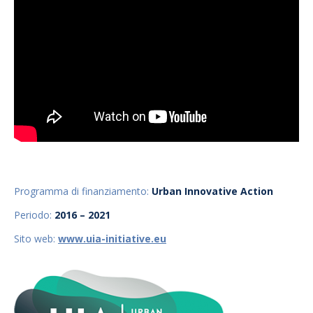
Programma di finanziamento:
Urban Innovative Action
Periodo:
2016
–
2021
Sito web:
www.uia-initiative.eu