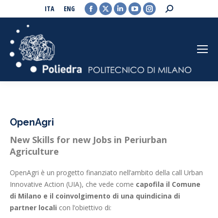
Facebook
X
Linkedin
YouTube
Instagram
Search:
ITA
ENG
page
page
page
page
page
opens
opens
opens
opens
opens
in
in
in
in
in
new
new
new
new
new
window
window
window
window
window
OpenAgri
New Skills for new Jobs in Periurban
Agriculture
OpenAgri è un progetto finanziato nell’ambito della call Urban
Innovative Action (UIA), che vede come
capofila il Comune
di Milano e il coinvolgimento di una quindicina di
partner locali
con l’obiettivo di: