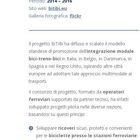
Periodo:
2014 – 2016
Sito web:
bitibi.eu
Galleria fotografica:
flickr
Il progetto BiTiBi ha diffuso e scalato il modello
olandese di promozione dell’
integrazione modale
bici-treno-bici
in Italia, in Belgio, in Danimarca, in
Spagna e nel Regno Unito, ispirando altre città
europee ad adottare tale approccio multimodale ai
trasporti.
Il consorzio di progetto, formato da
operatori
ferroviari
supportati da partner tecnici, ha infatti
sviluppato progetti pilota nelle diverse nazioni,
basandosi su questi principi:
Sviluppare
ricoveri
sicuri, protetti e convenienti
per le
biciclette
presso le stazioni ferroviarie