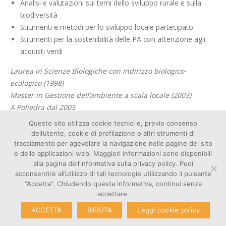
Analisi e valutazioni sui temi dello sviluppo rurale e sulla
biodiversità
Strumenti e metodi per lo sviluppo locale partecipato
Strumenti per la sostenibilità delle PA con attenzione agli
acquisti verdi
Laurea in Scienze Biologiche con indirizzo biologico-
ecologico (1998)
Master in Gestione dell’ambiente a scala locale (2003)
A Poliedra dal 2005
Questo sito utilizza cookie tecnici e, previo consenso
dell’utente, cookie di profilazione o altri strumenti di
tracciamento per agevolare la navigazione nelle pagine del sito
e delle applicazioni web. Maggiori informazioni sono disponibili
Cookie
alla pagina dell’informativa sulla privacy policy. Puoi
© Copyright 2026 – Poliedra |
Privacy
acconsentire all’utilizzo di tali tecnologie utilizzando il pulsante
C.F. - P. IVA 12903700156 | Via
Amministrazione
“Accetta”. Chiudendo questa informativa, continui senza
G. Colombo 40, 20133 Milano
Trasparente
accettare.
ACCETTA
RIFIUTA
Leggi cookie policy