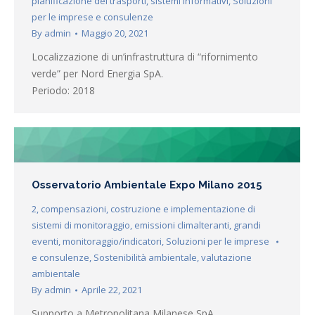
pianificazione dei trasporti
,
sistemi informativi
,
Soluzioni
per le imprese e consulenze
By
admin
Maggio 20, 2021
Localizzazione di un’infrastruttura di “rifornimento
verde” per Nord Energia SpA.
Periodo: 2018
Osservatorio Ambientale Expo Milano 2015
2
,
compensazioni
,
costruzione e implementazione di
sistemi di monitoraggio
,
emissioni climalteranti
,
grandi
eventi
,
monitoraggio/indicatori
,
Soluzioni per le imprese
e consulenze
,
Sostenibilità ambientale
,
valutazione
ambientale
By
admin
Aprile 22, 2021
Supporto a Metropolitana Milanese SpA.