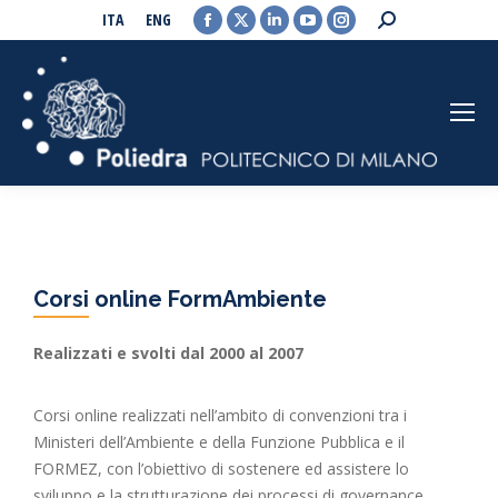
Facebook
X
Linkedin
YouTube
Instagram
Search:
ITA
ENG
page
page
page
page
page
opens
opens
opens
opens
opens
in
in
in
in
in
new
new
new
new
new
window
window
window
window
window
Corsi online FormAmbiente
Realizzati e svolti dal 2000 al 2007
Corsi online realizzati nell’ambito di convenzioni tra i
Ministeri dell’Ambiente e della Funzione Pubblica e il
FORMEZ, con l’obiettivo di sostenere ed assistere lo
sviluppo e la strutturazione dei processi di governance