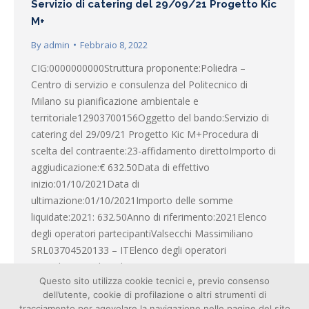
Servizio di catering del 29/09/21 Progetto Kic
M+
By
admin
Febbraio 8, 2022
CIG:0000000000Struttura proponente:Poliedra –
Centro di servizio e consulenza del Politecnico di
Milano su pianificazione ambientale e
territoriale12903700156Oggetto del bando:Servizio di
catering del 29/09/21 Progetto Kic M+Procedura di
scelta del contraente:23-affidamento direttoImporto di
aggiudicazione:€ 632.50Data di effettivo
inizio:01/10/2021Data di
ultimazione:01/10/2021Importo delle somme
liquidate:2021: 632.50Anno di riferimento:2021Elenco
degli operatori partecipantiValsecchi Massimiliano
SRL03704520133 – ITElenco degli operatori
aggiudicatariValsecchi…
Questo sito utilizza cookie tecnici e, previo consenso
dell’utente, cookie di profilazione o altri strumenti di
tracciamento per agevolare la navigazione nelle pagine del sito